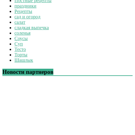
Постные рецепты
праздники
Рецепты
сад и огород
салат
сладкая выпечка
соленья
Соусы
Суп
Тесто
Торты
Шашлык
Новости партнеров