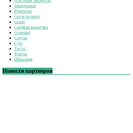
Постные рецепты
праздники
Рецепты
сад и огород
салат
сладкая выпечка
соленья
Соусы
Суп
Тесто
Торты
Шашлык
Новости партнеров