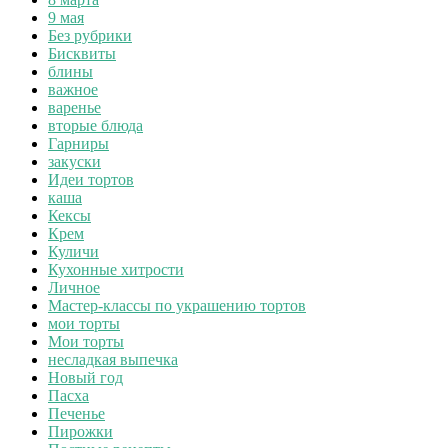
9 мая
Без рубрики
Бисквиты
блины
важное
варенье
вторые блюда
Гарниры
закуски
Идеи тортов
каша
Кексы
Крем
Куличи
Кухонные хитрости
Личное
Мастер-классы по украшению тортов
мои торты
Мои торты
несладкая выпечка
Новый год
Пасха
Печенье
Пирожки