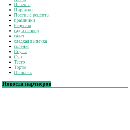
Печенье
Пирожки
Постные рецепты
праздники
Рецепты
сад и огород
салат
сладкая выпечка
соленья
Соусы
Суп
Тесто
Торты
Шашлык
Новости партнеров