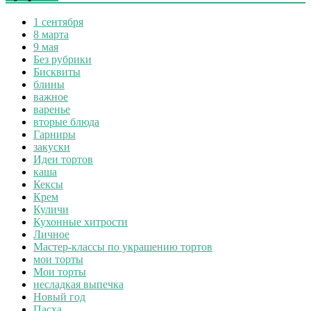
1 сентября
8 марта
9 мая
Без рубрики
Бисквиты
блины
важное
варенье
вторые блюда
Гарниры
закуски
Идеи тортов
каша
Кексы
Крем
Куличи
Кухонные хитрости
Личное
Мастер-классы по украшению тортов
мои торты
Мои торты
несладкая выпечка
Новый год
Пасха