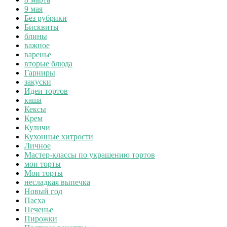
9 мая
Без рубрики
Бисквиты
блины
важное
варенье
вторые блюда
Гарниры
закуски
Идеи тортов
каша
Кексы
Крем
Куличи
Кухонные хитрости
Личное
Мастер-классы по украшению тортов
мои торты
Мои торты
несладкая выпечка
Новый год
Пасха
Печенье
Пирожки