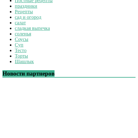
Постные рецепты
праздники
Рецепты
сад и огород
салат
сладкая выпечка
соленья
Соусы
Суп
Тесто
Торты
Шашлык
Новости партнеров