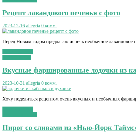
Рецепт лавандового печенья с фото
2023-12-16
allegria
0 комм.
Перед Новым годом предлагаю испечь необычное лавандовое печ
Читать далее...
вторые блюда
Вкусные фаршированные лодочки из каб
2023-10-31
allegria
0 комм.
Хочу поделиться рецептом очень вкусных и необычных фарширо
Читать далее...
сладкая выпечка
Пирог со сливами из «Нью-Йорк Таймс»