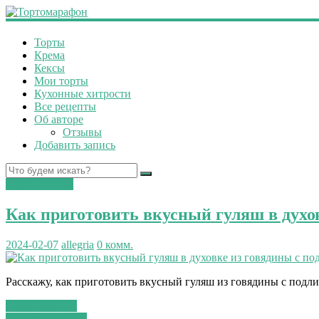
Торты
Крема
Кексы
Мои торты
Кухонные хитрости
Все рецепты
Об авторе
Отзывы
Добавить запись
вторые блюда
Как приготовить вкусный гуляш в духо
2024-02-07
allegria
0 комм.
Расскажу, как приготовить вкусный гуляш из говядины с подли
Читать далее...
сладкая выпечка