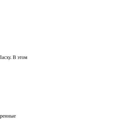
асху. В этом
еренные