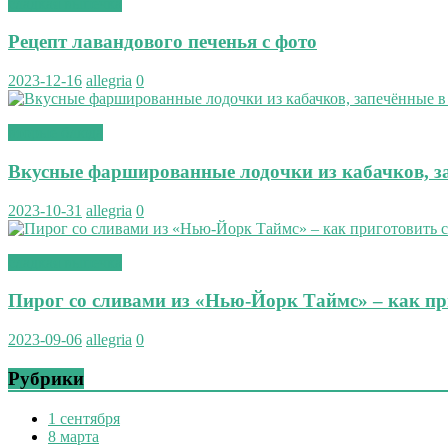
сладкая выпечка
Рецепт лавандового печенья с фото
2023-12-16
allegria
0
вторые блюда
Вкусные фаршированные лодочки из кабачков, за
2023-10-31
allegria
0
сладкая выпечка
Пирог со сливами из «Нью-Йорк Таймс» – как пр
2023-09-06
allegria
0
Рубрики
1 сентября
8 марта