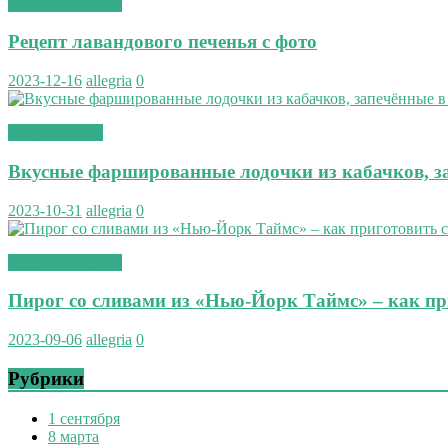
сладкая выпечка
Рецепт лавандового печенья с фото
2023-12-16
allegria
0
вторые блюда
Вкусные фаршированные лодочки из кабачков, за
2023-10-31
allegria
0
сладкая выпечка
Пирог со сливами из «Нью-Йорк Таймс» – как пр
2023-09-06
allegria
0
Рубрики
1 сентября
8 марта