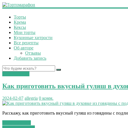
Торты
Крема
Кексы
Мои торты
Кухонные хитрости
Все рецепты
Об авторе
Отзывы
Добавить запись
вторые блюда
Как приготовить вкусный гуляш в духо
2024-02-07
allegria
0 комм.
Расскажу, как приготовить вкусный гуляш из говядины с подли
Читать далее...
сладкая выпечка