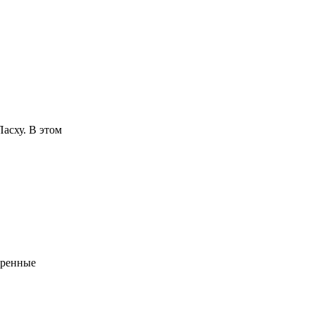
асху. В этом
еренные