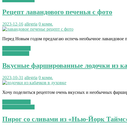
Рецепт лавандового печенья с фото
2023-12-16
allegria
0 комм.
Перед Новым годом предлагаю испечь необычное лавандовое печ
Читать далее...
вторые блюда
Вкусные фаршированные лодочки из каб
2023-10-31
allegria
0 комм.
Хочу поделиться рецептом очень вкусных и необычных фарширо
Читать далее...
сладкая выпечка
Пирог со сливами из «Нью-Йорк Таймс»