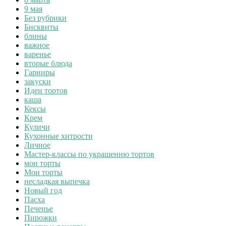
9 мая
Без рубрики
Бисквиты
блины
важное
варенье
вторые блюда
Гарниры
закуски
Идеи тортов
каша
Кексы
Крем
Куличи
Кухонные хитрости
Личное
Мастер-классы по украшению тортов
мои торты
Мои торты
несладкая выпечка
Новый год
Пасха
Печенье
Пирожки