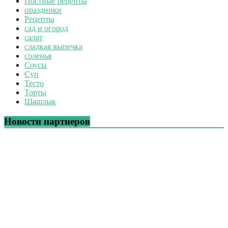
Постные рецепты
праздники
Рецепты
сад и огород
салат
сладкая выпечка
соленья
Соусы
Суп
Тесто
Торты
Шашлык
Новости партнеров