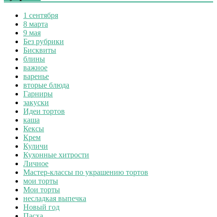
1 сентября
8 марта
9 мая
Без рубрики
Бисквиты
блины
важное
варенье
вторые блюда
Гарниры
закуски
Идеи тортов
каша
Кексы
Крем
Куличи
Кухонные хитрости
Личное
Мастер-классы по украшению тортов
мои торты
Мои торты
несладкая выпечка
Новый год
Пасха