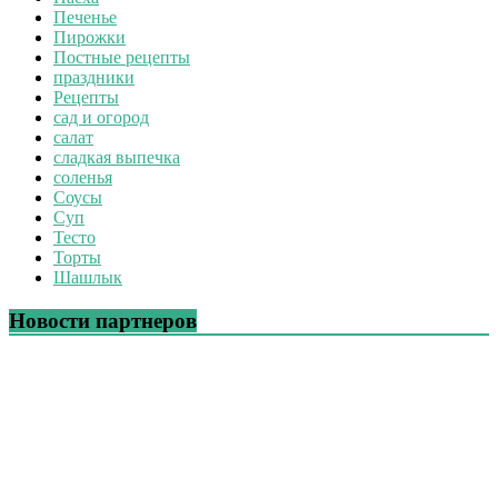
Печенье
Пирожки
Постные рецепты
праздники
Рецепты
сад и огород
салат
сладкая выпечка
соленья
Соусы
Суп
Тесто
Торты
Шашлык
Новости партнеров