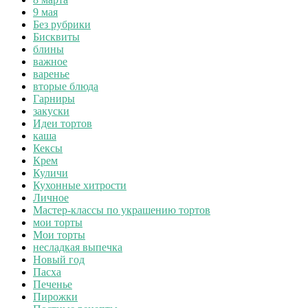
9 мая
Без рубрики
Бисквиты
блины
важное
варенье
вторые блюда
Гарниры
закуски
Идеи тортов
каша
Кексы
Крем
Куличи
Кухонные хитрости
Личное
Мастер-классы по украшению тортов
мои торты
Мои торты
несладкая выпечка
Новый год
Пасха
Печенье
Пирожки