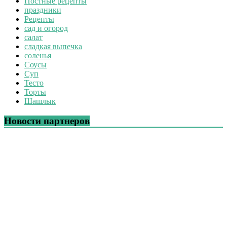
Постные рецепты
праздники
Рецепты
сад и огород
салат
сладкая выпечка
соленья
Соусы
Суп
Тесто
Торты
Шашлык
Новости партнеров