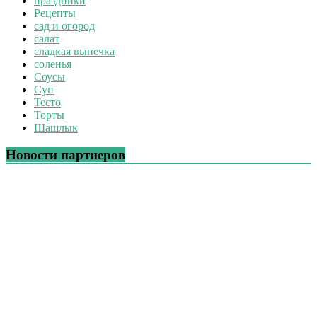
праздники
Рецепты
сад и огород
салат
сладкая выпечка
соленья
Соусы
Суп
Тесто
Торты
Шашлык
Новости партнеров