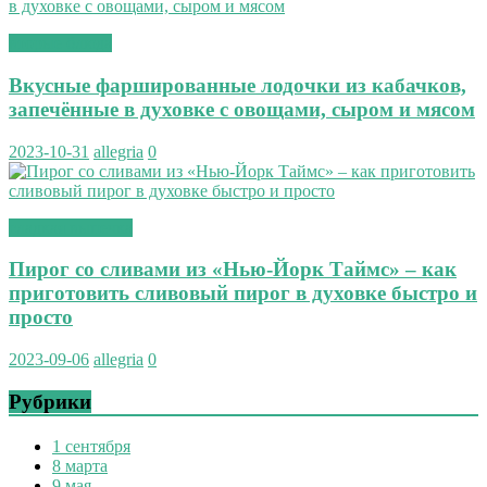
вторые блюда
Вкусные фаршированные лодочки из кабачков,
запечённые в духовке с овощами, сыром и мясом
2023-10-31
allegria
0
сладкая выпечка
Пирог со сливами из «Нью-Йорк Таймс» – как
приготовить сливовый пирог в духовке быстро и
просто
2023-09-06
allegria
0
Рубрики
1 сентября
8 марта
9 мая