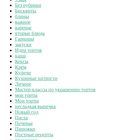
Без рубрики
Бисквиты
блины
важное
варенье
вторые блюда
Гарниры
закуски
Идеи тортов
каша
Кексы
Крем
Куличи
Кухонные хитрости
Личное
Мастер-классы по украшению тортов
мои торты
Мои торты
несладкая выпечка
Новый год
Пасха
Печенье
Пирожки
Постные рецепты